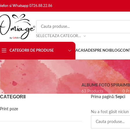
elefon si Whatsapp
0726.88.22.86
SELECTEAZA CATEGORIE
CATEGORII DE PRODUSE
ACASA
DESPRE NOI
BLOG
CON
ALBUME FOTO SPIRA
IM
63 Products
0 P
CATEGORII
Prima pagină
Sepci
Print poze
Nu a fost găsit niciun