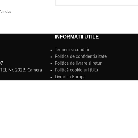
A inclus
INFORMATII UTILE
Termeni si conditii
Politica de confidentialitate
07
Politica de livrare si retur
EI, Nr. 202B, Camera
Politică cookie-uri (UE)
Livrari in Europa
GDPR
Blog
ntare servicii AI –