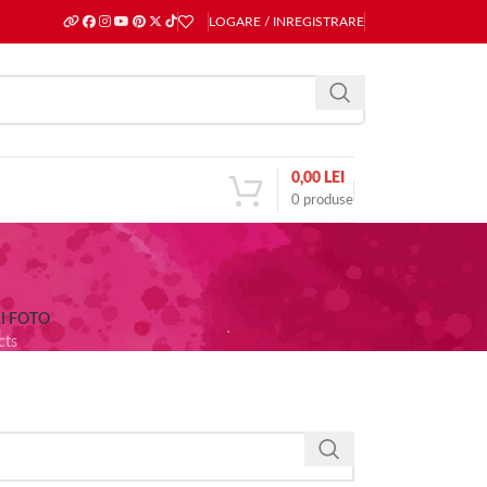
LOGARE / INREGISTRARE
0,00
LEI
0
produse
I FOTO
cts