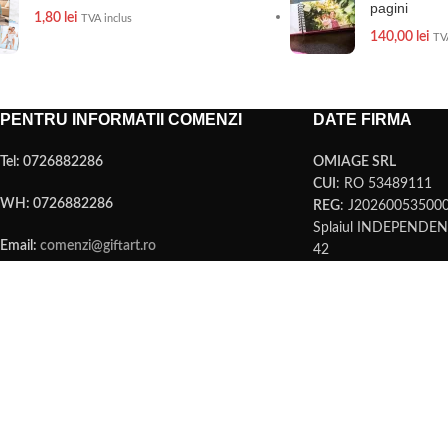
pagini
1,80
lei
TVA inclus
140,00
lei
TV
PENTRU INFORMATII COMENZI
DATE FIRMA
Tel: 0726882286
OMIAGE SRL
CUI
: RO 53489111
WH: 0726882286
REG
: J20260053500
Splaiul INDEPENDENŢ
Email:
comenzi@giftart.ro
42
Sector 6, Bucuresti
Punct lucru
– SIBIU
NE GASITI SI PE SOCIAL MEDIA
PARTENERI
Digitalizare si impleme