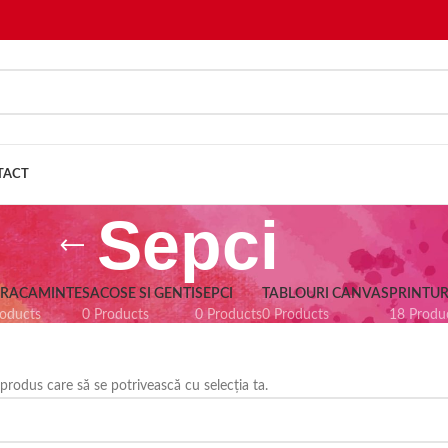
TACT
Sepci
BRACAMINTE
SACOSE SI GENTI
SEPCI
TABLOURI CANVAS
PRINTUR
roducts
0 Products
0 Products
0 Products
18 Produ
 produs care să se potrivească cu selecția ta.