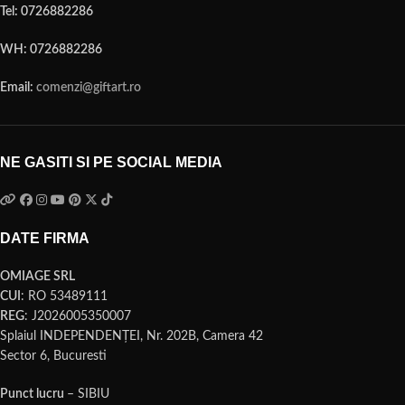
Tel: 0726882286
WH: 0726882286
Email:
comenzi@giftart.ro
NE GASITI SI PE SOCIAL MEDIA
DATE FIRMA
OMIAGE SRL
CUI
: RO 53489111
REG
: J2026005350007
Splaiul INDEPENDENŢEI, Nr. 202B, Camera 42
Sector 6, Bucuresti
Punct lucru
– SIBIU