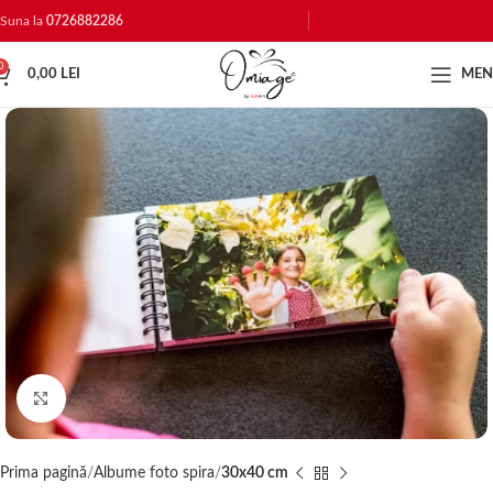
Suna la
0726882286
0
0,00
LEI
ME
Click to enlarge
Prima pagină
Albume foto spira
30x40 cm