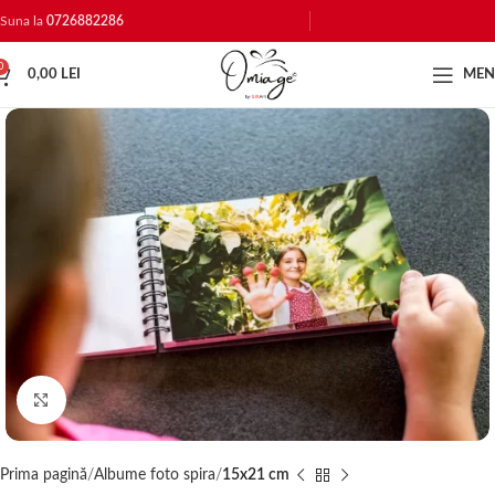
Suna la
0726882286
0
0,00
LEI
ME
Click to enlarge
Prima pagină
Albume foto spira
15x21 cm