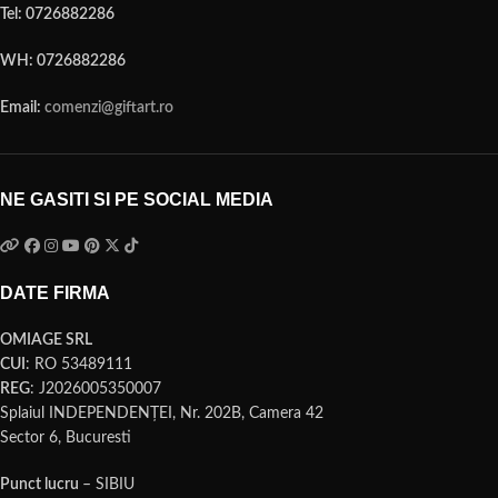
Tel: 0726882286
WH: 0726882286
Email:
comenzi@giftart.ro
NE GASITI SI PE SOCIAL MEDIA
DATE FIRMA
OMIAGE SRL
CUI
: RO 53489111
REG
: J2026005350007
Splaiul INDEPENDENŢEI, Nr. 202B, Camera 42
Sector 6, Bucuresti
Punct lucru
– SIBIU