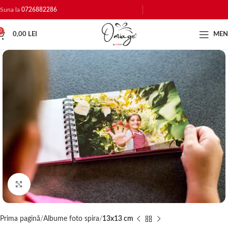
Suna la
0726882286
0
0,00
LEI
ME
Click to enlarge
Prima pagină
Albume foto spira
13x13 cm