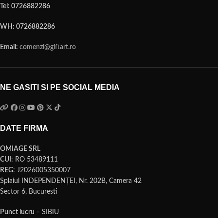
Tel: 0726882286
WH: 0726882286
Email:
comenzi@giftart.ro
NE GASITI SI PE SOCIAL MEDIA
DATE FIRMA
OMIAGE SRL
CUI
: RO 53489111
REG
: J2026005350007
Splaiul INDEPENDENŢEI, Nr. 202B, Camera 42
Sector 6, Bucuresti
Punct lucru
– SIBIU