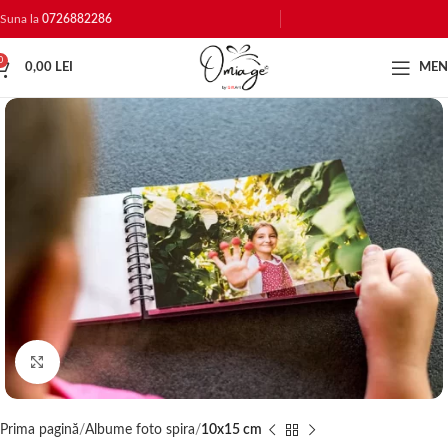
Suna la
0726882286
0
0,00
LEI
ME
Click to enlarge
Prima pagină
Albume foto spira
10x15 cm