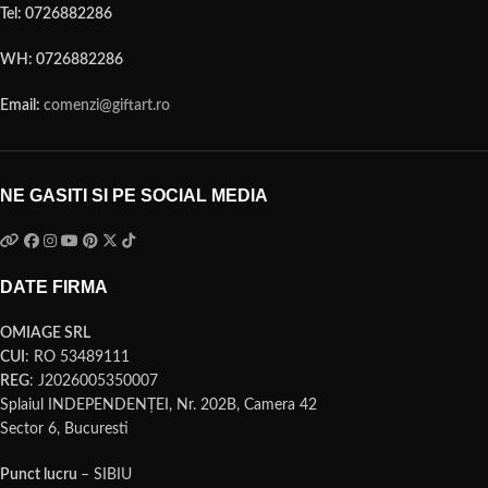
Tel: 0726882286
WH: 0726882286
Email:
comenzi@giftart.ro
NE GASITI SI PE SOCIAL MEDIA
DATE FIRMA
OMIAGE SRL
CUI
: RO 53489111
REG
: J2026005350007
Splaiul INDEPENDENŢEI, Nr. 202B, Camera 42
Sector 6, Bucuresti
Punct lucru
– SIBIU