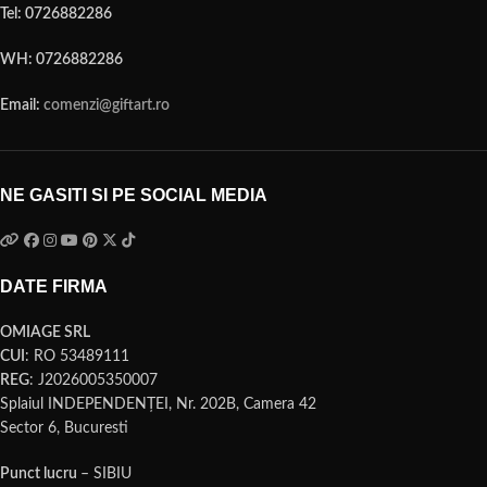
Tel: 0726882286
WH: 0726882286
Email:
comenzi@giftart.ro
NE GASITI SI PE SOCIAL MEDIA
DATE FIRMA
OMIAGE SRL
CUI
: RO 53489111
REG
: J2026005350007
Splaiul INDEPENDENŢEI, Nr. 202B, Camera 42
Sector 6, Bucuresti
Punct lucru
– SIBIU