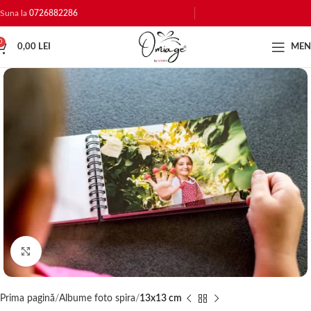
Suna la
0726882286
0
0,00
LEI
ME
Click to enlarge
Prima pagină
Albume foto spira
13x13 cm