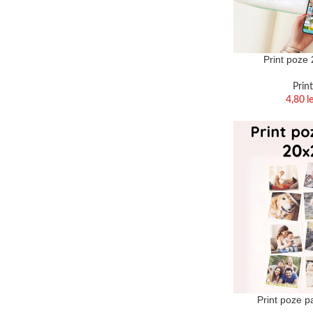
Print poze
Prin
4,80
le
Print poze p