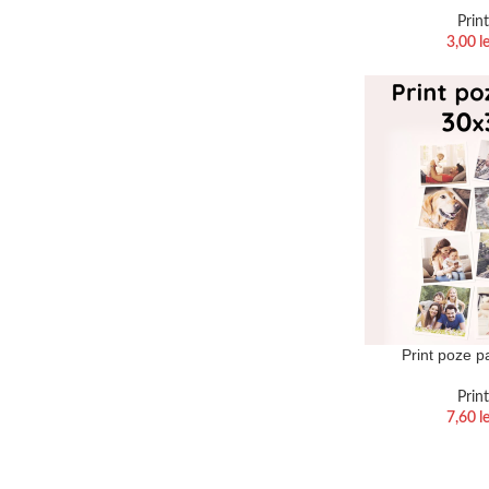
Prin
3,00
le
Print poze p
Prin
7,60
le