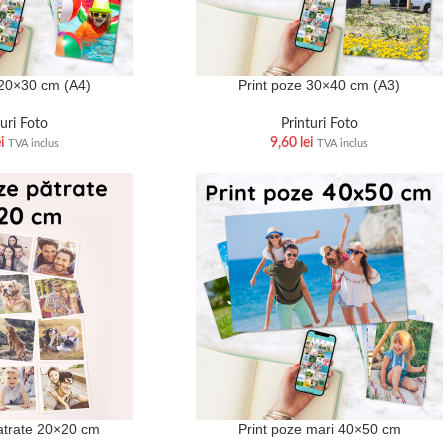
 20×30 cm (A4)
Print poze 30×40 cm (A3)
turi Foto
Printuri Foto
i
9,60
lei
TVA inclus
TVA inclus
atrate 20×20 cm
Print poze mari 40×50 cm