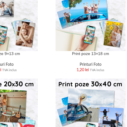
oze 9×13 cm
Print poze 13×18 cm
turi Foto
Printuri Foto
i
1,20
lei
TVA inclus
TVA inclus