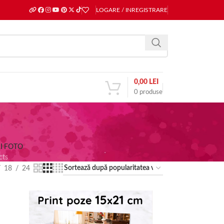
LOGARE / INREGISTRARE
0,00
LEI
0
produse
I FOTO
cts
18
24