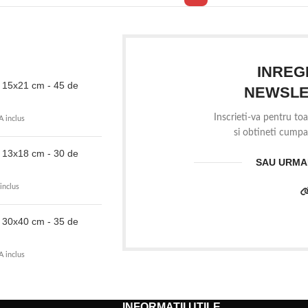
INREG
- 15x21 cm - 45 de
NEWSLE
Inscrieti-va pentru toa
A inclus
si obtineti cumpar
- 13x18 cm - 30 de
SAU URMAR
inclus
- 30x40 cm - 35 de
A inclus
INFORMATII UTILE