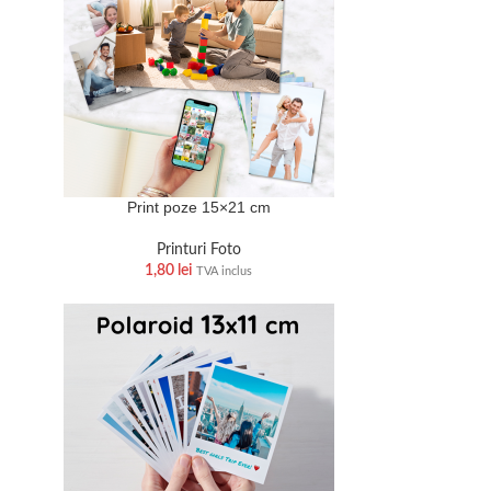
Print poze 15×21 cm
Printuri Foto
1,80
lei
TVA inclus