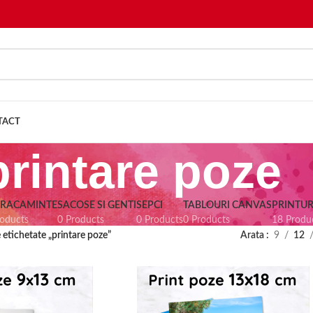
TACT
printare poze
BRACAMINTE
SACOSE SI GENTI
SEPCI
TABLOURI CANVAS
PRINTUR
roducts
0 Products
0 Products
0 Products
18 Produ
etichetate „printare poze”
Arata
9
12