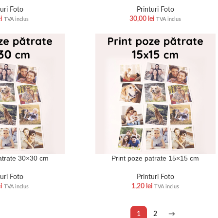
turi Foto
Printuri Foto
i
30,00
lei
TVA inclus
TVA inclus
atrate 30×30 cm
Print poze patrate 15×15 cm
turi Foto
Printuri Foto
i
1,20
lei
TVA inclus
TVA inclus
1
2
→